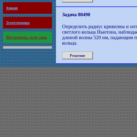
Химия
Задача 80490
Электроника
Определить радиус кривизны и опт
светлого кольца Ньютона, наблюдае
Витамины для ума
длиной волны 520 нм, падающим па
кольца.
Решение