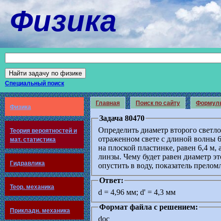
Физика
Специальный поиск
Главная
Поиск по сайту
Формул
Физика
Задача 80470
Определить диаметр второго светло
Теория вероятностей и
отраженном свете с длиной волны 
мат. статистика
на плоской пластинке, равен 6,4 м,
линзы. Чему будет равен диаметр эт
Гидравлика
опустить в воду, показатель прелом
Ответ:
Теор. механика
d = 4,96 мм; d' = 4,3 мм
Формат файла с решением:
Прикладн. механика
doc