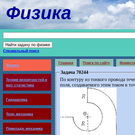
Физика
Специальный поиск
Главная
Поиск по сайту
Формул
Физика
Задача 70244
По контуру из тонкого провода теч
Теория вероятностей и
поля, создаваемого этим током в точ
мат. статистика
Гидравлика
Теор. механика
Прикладн. механика