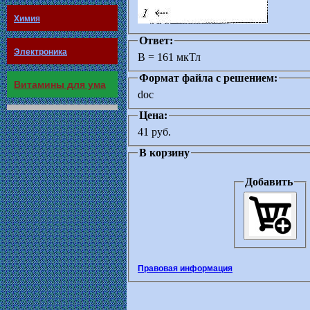
Химия
Ответ:
Электроника
B = 161 мкТл
Формат файла с решением:
Витамины для ума
doc
Цена:
41 руб.
В корзину
Добавить
Правовая информация