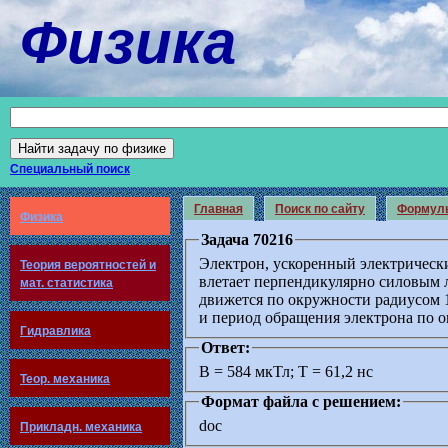
Физика
Специальный поиск
Главная
Поиск по сайту
Формул
Физика
Задача 70216
Электрон, ускоренный электрическ
Теория вероятностей и
влетает перпендикулярно силовым 
мат. статистика
движется по окружности радиусом 
и период обращения электрона по 
Гидравлика
Ответ:
В = 584 мкТл; Т = 61,2 нс
Теор. механика
Формат файла с решением:
doc
Прикладн. механика