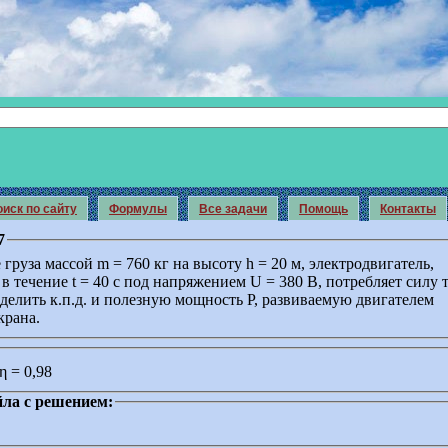
иск по сайту
Формулы
Все задачи
Помощь
Контакты
7
груза массой m = 760 кг на высоту h = 20 м, электродвигатель,
 течение t = 40 с под напряжением U = 380 В, потребляет силу т
делить к.п.д. и полезную мощность P, развиваемую двигателем
крана.
η = 0,98
ла с решением: