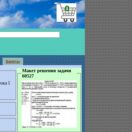
0
Билеты
Макет решения задачи
60527
ока I