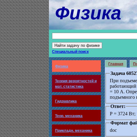
Физика
Специальный поиск
Главная
По
Физика
Задача 6052
При подъеме 
Теория вероятностей и
работающий в
мат. статистика
= 10 А. Опре
подъемного 
Гидравлика
Ответ:
P = 3724 Вт; 
Теор. механика
Формат фай
doc
Прикладн. механика