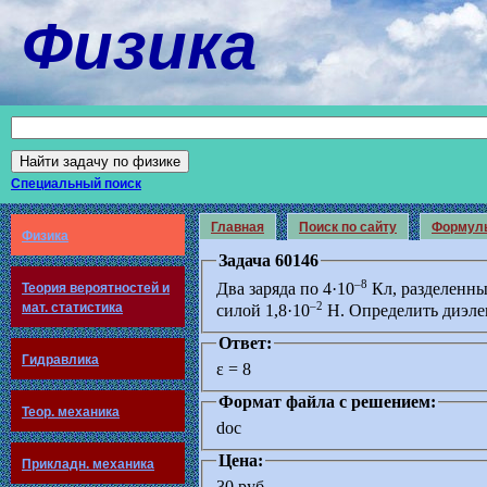
Физика
Специальный поиск
Главная
Поиск по сайту
Формул
Физика
Задача 60146
–8
Два заряда по 4·10
Кл, разделенны
Теория вероятностей и
–2
мат. статистика
силой 1,8·10
Н. Определить диэле
Ответ:
Гидравлика
ε = 8
Формат файла с решением:
Теор. механика
doc
Цена:
Прикладн. механика
30 руб.