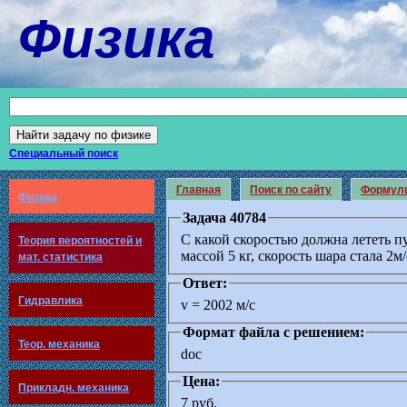
Физика
Специальный поиск
Главная
Поиск по сайту
Формул
Физика
Задача 40784
С какой скоростью должна лететь пу
Теория вероятностей и
массой 5 кг, скорость шара стала 2м/
мат. статистика
Ответ:
Гидравлика
v = 2002 м/с
Формат файла с решением:
Теор. механика
doc
Цена:
Прикладн. механика
7 руб.