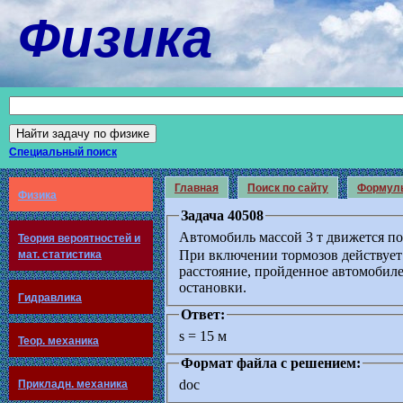
Физика
Специальный поиск
Главная
Поиск по сайту
Формул
Физика
Задача 40508
Автомобиль массой 3 т движется по
Теория вероятностей и
При включении тормозов действует
мат. статистика
расстояние, пройденное автомобил
остановки.
Гидравлика
Ответ:
s = 15 м
Теор. механика
Формат файла с решением:
doc
Прикладн. механика