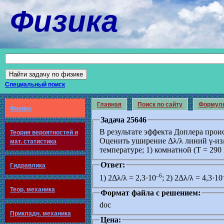
Физика
Специальный поиск
Главная
Поиск по сайту
Формул
Физика
Задача 25646
В результате эффекта Доплера прои
Теория вероятностей и
Оценить уширение Δλ/λ линий γ-изл
мат. статистика
температуре; 1) комнатной (T = 290 
Ответ:
Гидравлика
–6
1) 2Δλ/λ = 2,3·10
; 2) 2Δλ/λ = 4,3·10
Теор. механика
Формат файла с решением:
doc
Прикладн. механика
Цена: