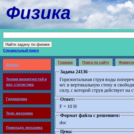
Физика
Специальный поиск
Главная
Поиск по сайту
Формул
Физика
Задача 24136
Горизонтальная струя воды попереч
Теория вероятностей и
м/с в вертикальную стену и свобод
мат. статистика
силу, с которой струя действует на с
Ответ:
Гидравлика
F = 10 Н
Теор. механика
Формат файла с решением:
doc
Прикладн. механика
Цена: