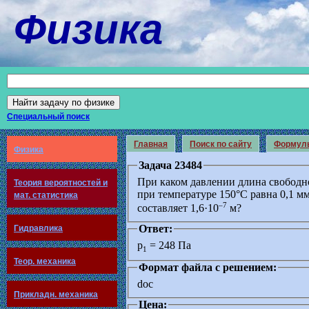
Физика
Специальный поиск
Главная
Поиск по сайту
Формул
Физика
Задача 23484
При каком давлении длина свободно
Теория вероятностей и
при температуре 150°С равна 0,1 м
мат. статистика
–7
составляет 1,6·10
м?
Ответ:
Гидравлика
p
= 248 Па
1
Теор. механика
Формат файла с решением:
doc
Прикладн. механика
Цена: