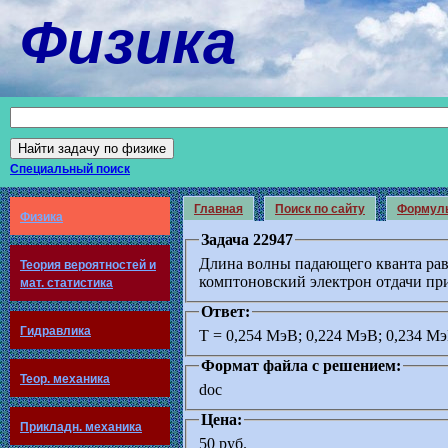
Физика
Специальный поиск
Главная
Поиск по сайту
Формул
Физика
Задача 22947
Длина волны падающего кванта рав
Теория вероятностей и
комптоновский электрон отдачи при 
мат. статистика
Ответ:
Гидравлика
T = 0,254 МэВ; 0,224 МэВ; 0,234 М
Формат файла с решением:
Теор. механика
doc
Цена:
Прикладн. механика
50 руб.