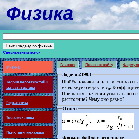
Физика
Специальный поиск
Главная
Поиск по сайту
Формул
Физика
Задача 21903
Шайбу положили на наклонную пло
Теория вероятностей и
начальную скорость v
. Коэффициен
мат. статистика
0
При каком значении угла наклона α
расстояние? Чему оно равно?
Гидравлика
Ответ:
Теор. механика
Прикладн. механика
Формат файла с решением: