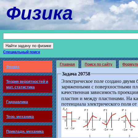
Физика
Специальный поиск
Главная
Поиск по сайту
Формул
Физика
Задача 20758
Электрическое поле создано двумя
Теория вероятностей и
заряженными с поверхностными пло
мат. статистика
качественная зависимость проекци
пластин и между пластинами. На ка
Гидравлика
потенциала электрического поля от
Теор. механика
Прикладн. механика