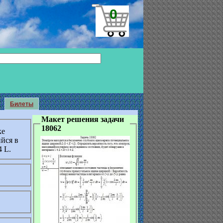
0
Билеты
Макет решения задачи
18062
ке
ийся в
4 L.