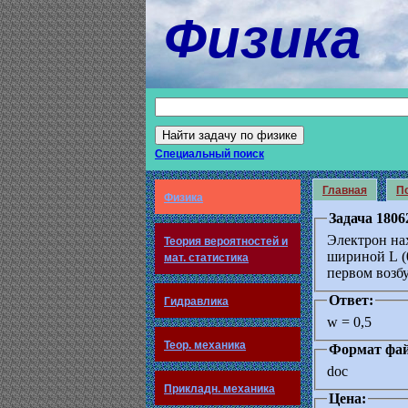
Физика
Специальный поиск
Главная
По
Физика
Задача 1806
Электрон на
Теория вероятностей и
шириной L (0
мат. статистика
первом возбу
Ответ:
Гидравлика
w = 0,5
Теор. механика
Формат фай
doc
Прикладн. механика
Цена: