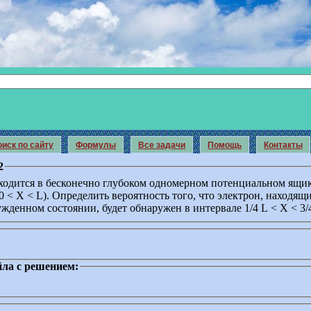
иск по сайту
Формулы
Все задачи
Помощь
Контакты
2
ходится в бесконечно глубоком одномерном потенциальном ящи
 < X < L). Определить вероятность того, что электрон, находящ
жденном состоянии, будет обнаружен в интервале 1/4 L < X < 3/
ла с решением: