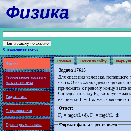
Физика
Специальный поиск
Главная
Поиск по сайту
Формул
Физика
Задача 17615
Для спасения человека, попавшего 
Теория вероятностей и
часть. Это можно сделать двумя сп
мат. статистика
приложить к правому концу вагонет
Определить силу F
, которую можн
2
Гидравлика
вагонетки L = 3 м, масса вагонетки 
Ответ:
Теор. механика
F
= mgd/(L+d), F
= mgd/(L–d).
1
2
Формат файла с решением:
Прикладн. механика