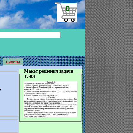
0
Билеты
Макет решения задачи
17491
х