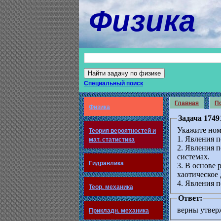
Физика
Специальный поиск
Главная
По
Физика
Задача 1749
Укажите ном
Теория вероятностей и
1. Явления п
мат. статистика
2. Явления 
системах.
Гидравлика
3. В основе
хаотическое
4. Явления п
Теор. механика
Ответ:
верны утвер
Прикладн. механика