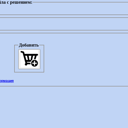
ла с решением:
Добавить
ормация