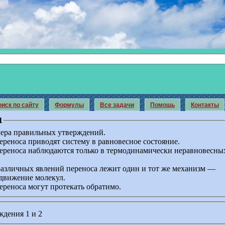
иск по сайту
Формулы
Все задачи
Помощь
Контакты
1
ера правильных утверждений.
ереноса приводят систему в равновесное состояние.
переноса наблюдаются только в термодинамически неравновесны
 различных явлений переноса лежит один и тот же механизм —
 движение молекул.
ереноса могут протекать обратимо.
ждения 1 и 2