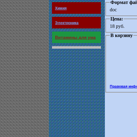
Формат фай
Химия
doc
Цена:
Электроника
18 руб.
В корзину
Витамины для ума
Правовая инф