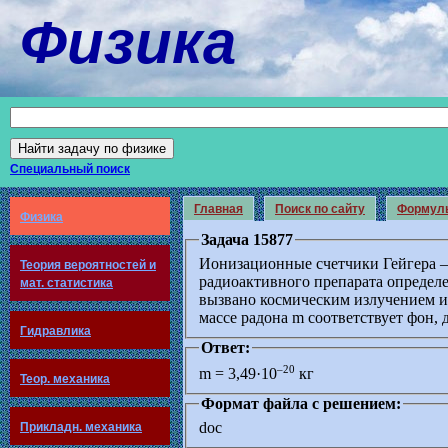
Физика
Специальный поиск
Главная
Поиск по сайту
Формул
Физика
Задача 15877
Ионизационные счетчики Гейгера 
Теория вероятностей и
радиоактивного препарата определ
мат. статистика
вызвано космическим излучением и
массе радона m соответствует фон, д
Гидравлика
Ответ:
–20
m = 3,49·10
кг
Теор. механика
Формат файла с решением:
doc
Прикладн. механика