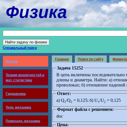
Физика
Специальный поиск
Главная
Поиск по сайту
Формул
Физика
Задача 15252
В цепь включены последовательно 
Теория вероятностей и
длины и диаметра. Найти: а) отнош
мат. статистика
проволоках; б) отношение падений 
Ответ:
Гидравлика
а) Q
/Q
= 0,125; б) U
/U
= 0,125
1
2
1
2
Теор. механика
Формат файла с решением:
doc
Прикладн. механика
Цена: