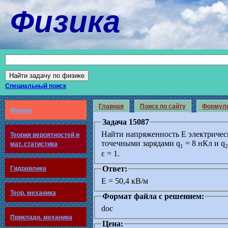
Физика
Специальный поиск
Главная
Поиск по сайту
Формул
Физика
Задача 15087
Найти напряженность Е электричес
Теория вероятностей и
точечными зарядами q
= 8 нКл и q
мат. статистика
1
2
ε = 1.
Ответ:
Гидравлика
Е = 50,4 кВ/м
Теор. механика
Формат файла с решением:
doc
Прикладн. механика
Цена: