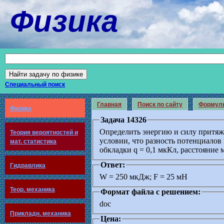
Физика
Специальный поиск
Главная
Поиск по сайту
Формул
Физика
Задача 14326
Определить энергию и силу притяж
Теория вероятностей и
условии, что разность потенциалов
мат. статистика
обкладки q = 0,1 мкКл, расстояние 
Ответ:
Гидравлика
W = 250 мкДж; F = 25 мН
Теор. механика
Формат файла с решением:
doc
Прикладн. механика
Цена: