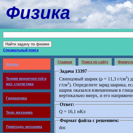
Физика
Специальный поиск
Главная
Поиск по сайту
Формул
Физика
Задача 13397
3
Свинцовый шарик (ρ = 11,3 г/см
) 
Теория вероятностей и
3
мат. статистика
г/см
). Определите заряд шарика, е
шарик оказался взвешенным в глиц
вертикально вверх, и его напряженн
Гидравлика
Ответ:
Q = 16,1 нКл
Теор. механика
Формат файла с решением:
Прикладн. механика
doc