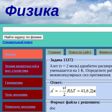
Физика
Специальный поиск
Главная
Поиск по сайту
Формул
Физика
Задача 13372
Азот (ν = 2 моль) адиабатно расшир
Теория вероятностей и
уменьшается на 1 К. Определите ра
мат. статистика
межмолекулярных сил притяжения.
Ответ:
Гидравлика
Теор. механика
Формат файла с решением:
Прикладн. механика
doc