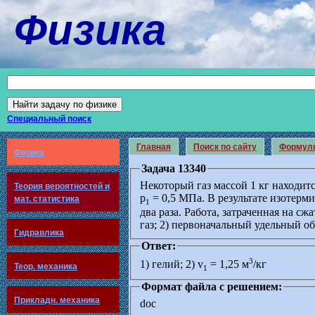
Физика
Специальный поиск
Главная
Поиск по сайту
Формул
Физика
Задача 13340
Некоторый газ массой 1 кг находит
Теория вероятностей и
р
= 0,5 МПа. В результате изотерми
мат. статистика
1
два раза. Работа, затраченная на сж
газ; 2) первоначальный удельный об
Гидравлика
Ответ:
3
1) гелий; 2) v
= 1,25 м
/кг
Теор. механика
1
Формат файла с решением:
Прикладн. механика
doc