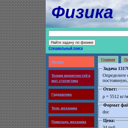
Физика
Специальный поиск
Главная
По
Физика
Задача 1317
Определите 
Теория вероятностей и
постоянную,
мат. статистика
Ответ:
Гидравлика
ρ = 5512 кг/
Формат фай
Теор. механика
doc
Цена:
Прикладн. механика
34 руб.