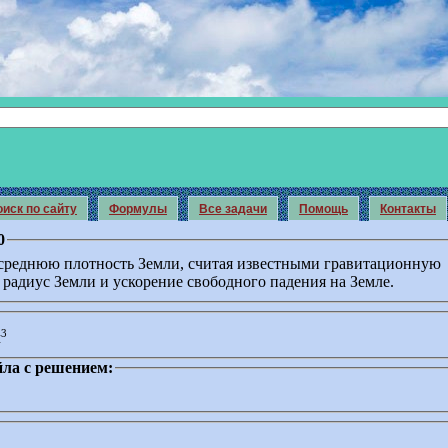
иск по сайту
Формулы
Все задачи
Помощь
Контакты
0
среднюю плотность Земли, считая известными гравитационную
 радиус Земли и ускорение свободного падения на Земле.
3
м
ла с решением: