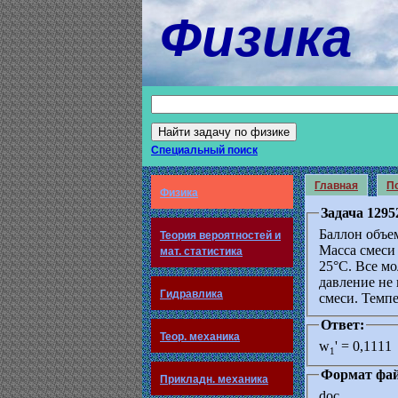
Физика
Специальный поиск
Главная
По
Физика
Задача 1295
Баллон объе
Теория вероятностей и
Масса смеси 
мат. статистика
25°C. Все м
давление не 
Гидравлика
смеси. Темп
Ответ:
Теор. механика
w
' = 0,1111
1
Формат фай
Прикладн. механика
doc