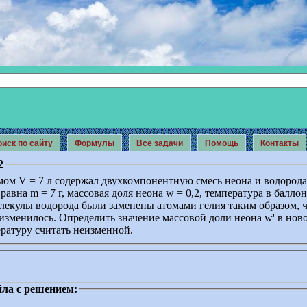
иск по сайту
Формулы
Все задачи
Помощь
Контакты
2
мом V = 7 л содержал двухкомпонентную смесь неона и водорода
равна m = 7 г, массовая доля неона w = 0,2, температура в баллон
олекулы водорода были заменены атомами гелия таким образом, 
изменилось. Определить значение массовой доли неона w' в нов
ературу считать неизменной.
ла с решением: