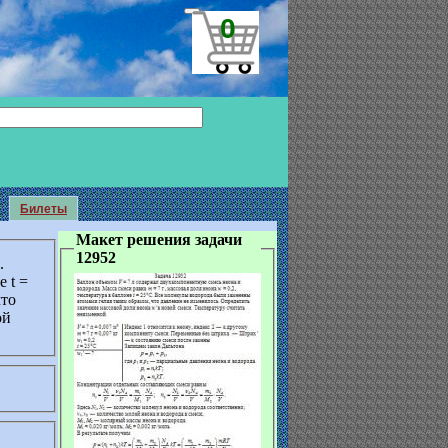
0
Билеты
Макет решения задачи
12952
.
е t =
что
ой