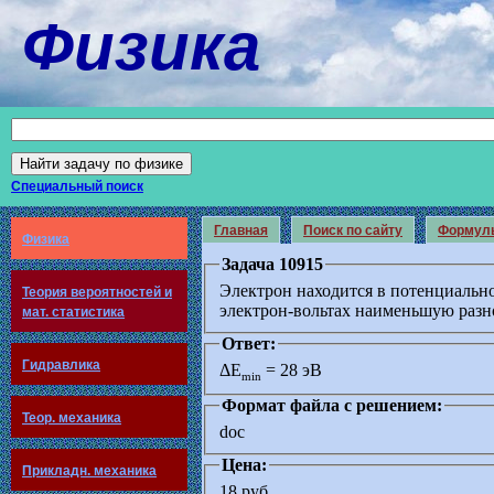
Физика
Специальный поиск
Главная
Поиск по сайту
Формул
Физика
Задача 10915
Электрон находится в потенциаль
Теория вероятностей и
электрон-вольтах наименьшую разно
мат. статистика
Ответ:
Гидравлика
ΔE
= 28 эВ
min
Формат файла с решением:
Теор. механика
doc
Цена:
Прикладн. механика
18 руб.