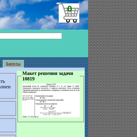
0
Билеты
Макет решения задачи
10819
ить
олнен