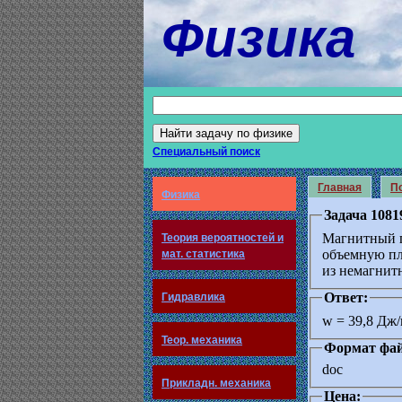
Физика
Специальный поиск
Главная
По
Физика
Задача 1081
Магнитный п
Теория вероятностей и
объемную пл
мат. статистика
из немагнитн
Ответ:
Гидравлика
w = 39,8 Дж
Теор. механика
Формат фай
doc
Прикладн. механика
Цена: