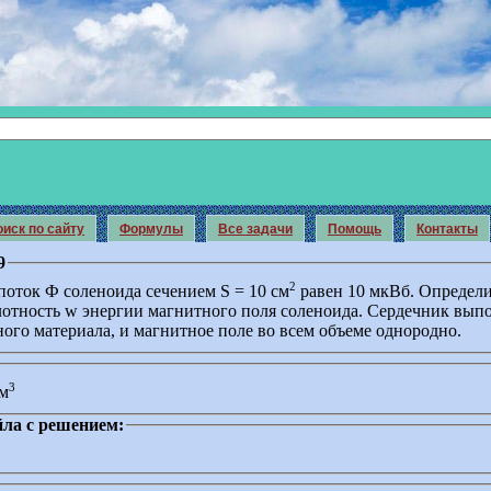
иск по сайту
Формулы
Все задачи
Помощь
Контакты
9
2
оток Ф соленоида сечением S = 10 см
равен 10 мкВб. Определ
отность w энергии магнитного поля соленоида. Сердечник вып
ого материала, и магнитное поле во всем объеме однородно.
3
/м
ла с решением: