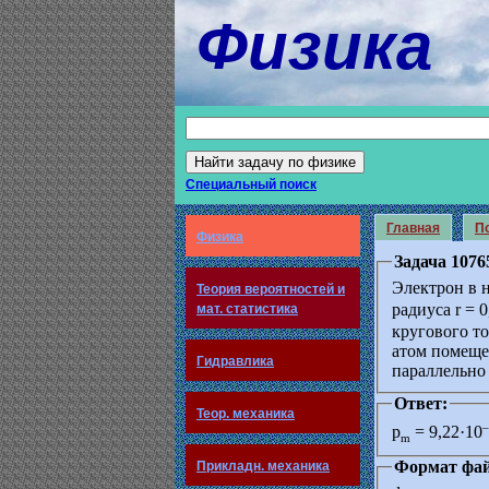
Физика
Специальный поиск
Главная
По
Физика
Задача 1076
Электрон в 
Теория вероятностей и
радиуса r = 0
мат. статистика
кругового т
атом помеще
Гидравлика
параллельно
Ответ:
Теор. механика
–
p
= 9,22·10
m
Формат фай
Прикладн. механика