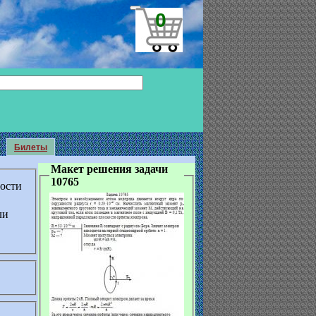
0
Билеты
Макет решения задачи
10765
ности
ли