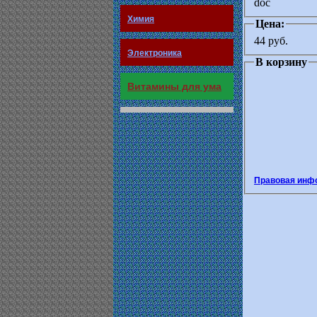
doc
Химия
Цена:
44 руб.
Электроника
В корзину
Витамины для ума
Правовая инф