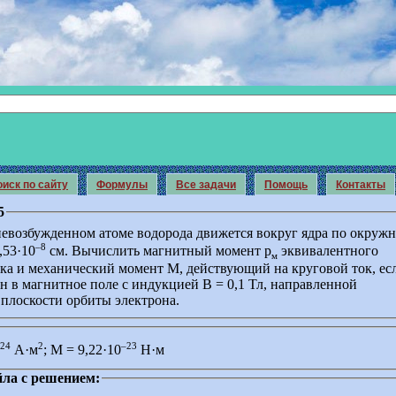
иск по сайту
Формулы
Все задачи
Помощь
Контакты
5
невозбужденном атоме водорода движется вокруг ядра по окруж
–8
,53·10
см. Вычислить магнитный момент р
эквивалентного
м
ока и механический момент М, действующий на круговой ток, ес
н в магнитное поле с индукцией В = 0,1 Тл, направленной
 плоскости орбиты электрона.
24
2
–23
A·м
; М = 9,22·10
Н·м
ла с решением: