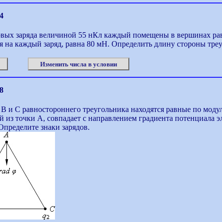
4
вых заряда величиной 55 нКл каждый помещены в вершинах рав
 на каждый заряд, равна 80 мН. Определить длину стороны тре
Изменить числа в условии
8
B и C равностороннего треугольника находятся равные по моду
 из точки А, совпадает с направлением градиента потенциала эл
 Определите знаки зарядов.