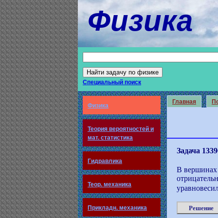
Физика
Специальный поиск
Главная
По
Физика
Теория вероятностей и
мат. статистика
Задача 1339
Гидравлика
В вершинах 
отрицательн
Теор. механика
уравновесил
Прикладн. механика
Решение