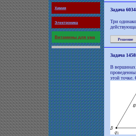
Химия
Задача 6034
Три одинако
Электроника
действующая
Витамины для ума
Решение
Задача 1458
В вершинах 
проведенный
этой точке.