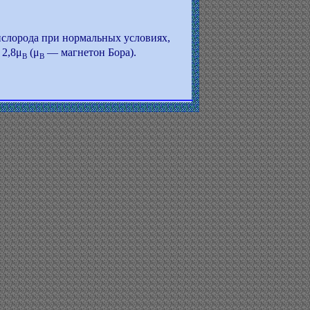
ислорода при нормальных условиях,
 2,8μ
(μ
— магнетон Бора).
B
B