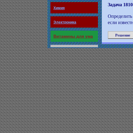
Задача 1810
Химия
Определить
если извест
Электроника
Решение
Витамины для ума