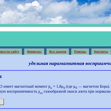
иск по сайту
Формулы
Все задачи
Помощь
Контакты
удельная парамагнитная восприимч
6
O имеет магнитный момент р
= 1,8μ
(где μ
— магнетон Бора).
м
Б
Б
ную восприимчивость χ
газообразной окиси азота при нормаль
уд