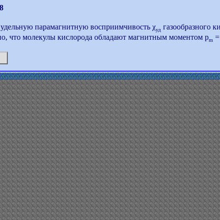
8
 удельную парамагнитную восприимчивость χ
газообразного к
уд
но, что молекулы кислорода обладают магнитным моментом р
=
m