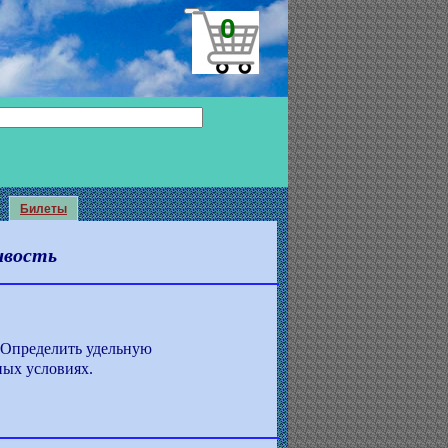
0
Билеты
ивость
 Определить удельную
ных условиях.