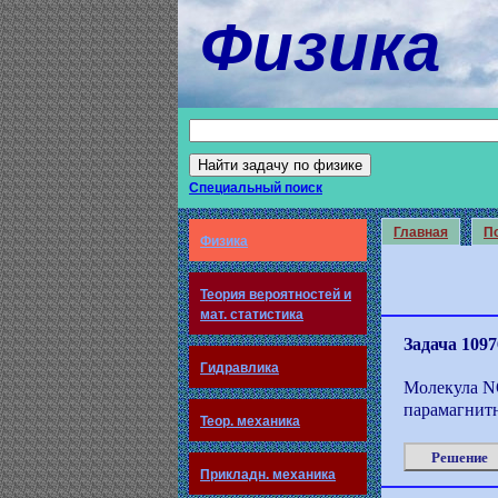
Физика
Специальный поиск
Главная
По
Физика
Теория вероятностей и
мат. статистика
Задача 1097
Гидравлика
Молекула N
парамагнит
Теор. механика
Решение
Прикладн. механика