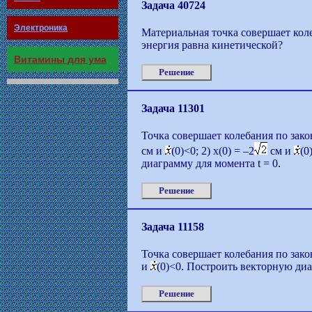
Задача 40724
Электроника
Материальная точка совершает коле
энергия равна кинетической?
Витамины для ума
Решение
Задача 11301
Точка совершает колебания по закону
см и
(0)<0; 2) x(0) = –2
см и
(0
диаграмму для момента t = 0.
Решение
Задача 11158
Точка совершает колебания по закон
и
(0)<0. Построить векторную диа
Решение