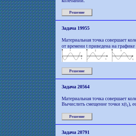
колебаний.
Решение
Задача 19955
Материальная точка совершает коле
от времени t приведена на графике 
Решение
Задача 20564
Материальная точка совершает колебан
Вычислить смещение точки х(t
), е
1
Решение
Задача 20791