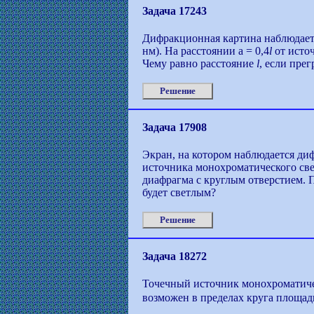
Задача 17243
Дифракционная картина наблюдает
нм). На расстоянии a = 0,4
l
от источ
Чему равно расстояние
l
, если пре
Решение
Задача 17908
Экран, на котором наблюдается ди
источника монохроматического све
диафрагма с круглым отверстием.
будет светлым?
Решение
Задача 18272
Точечный источник монохроматичес
возможен в пределах круга площад