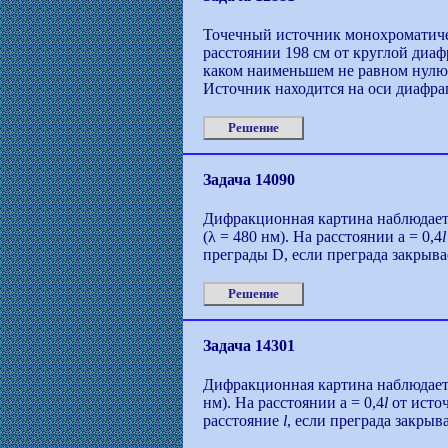
Точечный источник монохроматиче
расстоянии 198 см от круглой диа
каком наименьшем не равном нулю
Источник находится на оси диафра
Решение
Задача 14090
Дифракционная картина наблюдает
(λ = 480 нм). На расстоянии а = 0,4
l
преграды D, если преграда закрыва
Решение
Задача 14301
Дифракционная картина наблюдает
нм). На расстоянии а = 0,4
l
от источ
расстояние
l
, если преграда закрыв