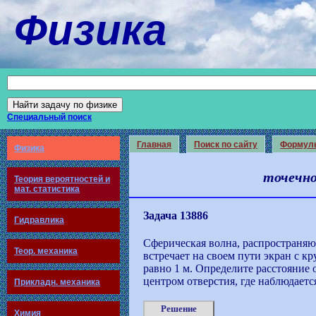
Физика
Специальный поиск
Главная
Поиск по сайту
Формул
Физика
точечно
Теория вероятностей и
мат. статистика
Задача 13886
Гидравлика
Сферическая волна, распространяющ
Теор. механика
встречает на своем пути экран с кр
равно 1 м. Определите расстояние 
центром отверстия, где наблюдает
Прикладн. механика
Решение
Химия