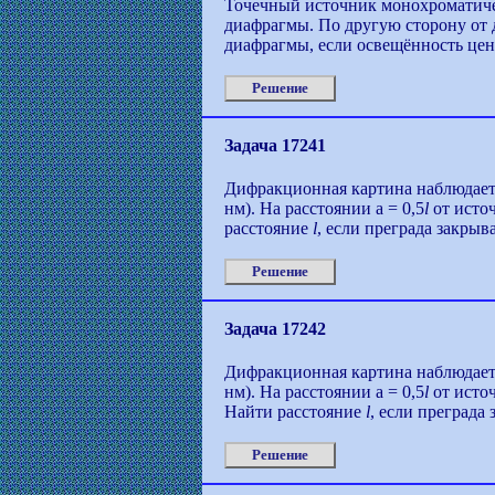
Точечный источник монохроматичес
диафрагмы. По другую сторону от 
диафрагмы, если освещённость цен
Решение
Задача 17241
Дифракционная картина наблюдает
нм). На расстоянии а = 0,5
l
от источ
расстояние
l
, если преграда закрыв
Решение
Задача 17242
Дифракционная картина наблюдает
нм). На расстоянии а = 0,5
l
от источ
Найти расстояние
l
, если преграда
Решение