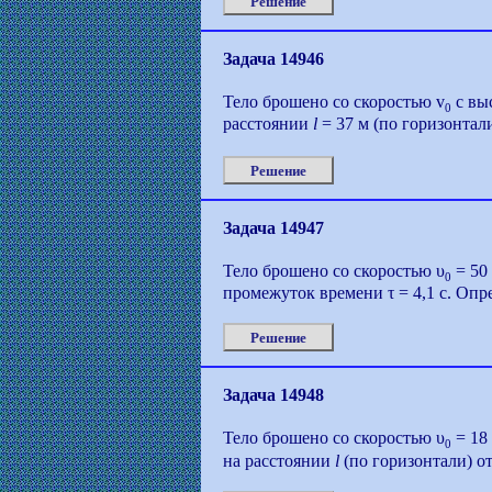
Решение
Задача 14946
Тело брошено со скоростью v
с выс
0
расстоянии
l
= 37 м (по горизонтал
Решение
Задача 14947
Тело брошено со скоростью υ
= 50 
0
промежуток времени τ = 4,1 с. Опр
Решение
Задача 14948
Тело брошено со скоростью υ
= 18 
0
на расстоянии
l
(по горизонтали) о