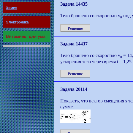
Задача 14435
Химия
Тело брошено со скоростью v
под у
0
Электроника
Решение
Витамины для ума
Задача 14437
Тело брошено со скоростью v
= 14,
0
ускорения тела через время t = 1,25
Решение
Задача 20114
Показать, что вектор смещения s т
сумме.