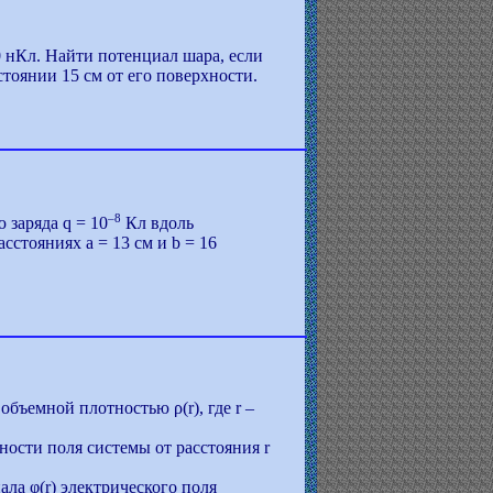
 нКл. Найти потенциал шара, если
стоянии 15 см от его поверхности.
–8
 заряда q = 10
Кл вдоль
сстояниях а = 13 см и b = 16
объемной плотностью ρ(r), где r –
ости поля системы от расстояния r
ла φ(r) электрического поля