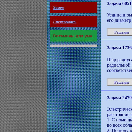
Задача 6051
Химия
Уединенному
его диаметр
Электроника
Решение
Витамины для ума
Задача 1736
Шар радиуса
радиальной 
соответстве
Решение
Задача 2479
Электрическ
расстояние 
1. С помощь
во всех обл
2. По получ