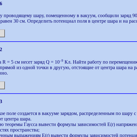
6
 проводящему шару, помещенному в вакуум, сообщили заряд 90
 равен 30 см. Определить потенциал поля в центре шара и на рас
2
–9
 R = 5 см несет заряд Q = 10
Кл. Найти работу по перемещению
прямой из одной точки в другую, отстоящие от центра шара на ра
нно.
3
ое поле создается в вакууме зарядом, распределенным по шару с 
от центра шара.
ю теоремы Гаусса вывести формулы зависимостей E(r) напряженн
астях пространства;
енным выражениям E(r) вывести формулы зависимостей потенциа