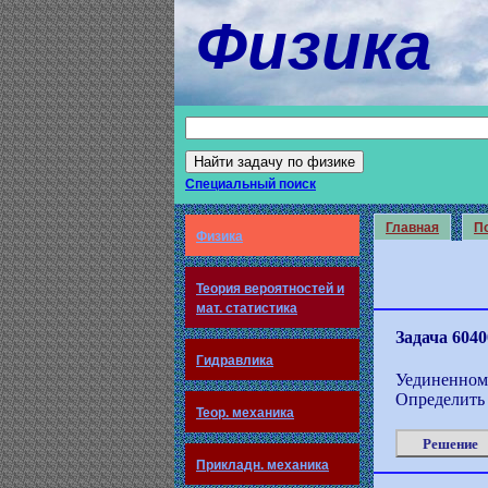
Физика
Специальный поиск
Главная
По
Физика
Теория вероятностей и
мат. статистика
Задача 6040
Гидравлика
Уединенному
Определить 
Теор. механика
Решение
Прикладн. механика