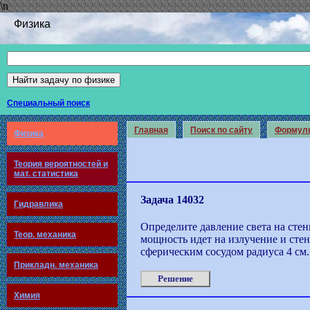
\n
Физика
Специальный поиск
Главная
Поиск по сайту
Формул
Физика
Теория вероятностей и
мат. статистика
Задача 14032
Гидравлика
Определите давление света на стен
Теор. механика
мощность идет на излучение и сте
сферическим сосудом радиуса 4 см.
Прикладн. механика
Решение
Химия