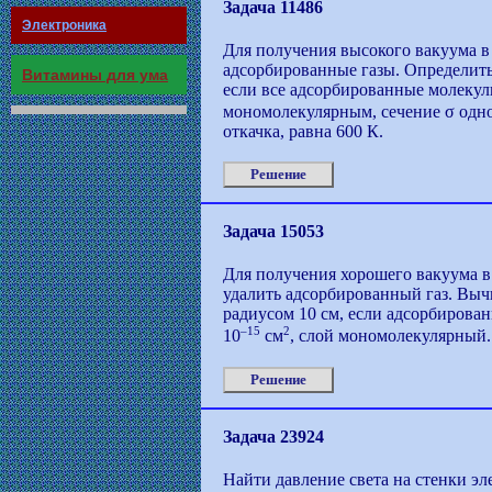
Задача 11486
Электроника
Для получения высокого вакуума в 
адсорбированные газы. Определить,
Витамины для ума
если все адсорбированные молекулы
мономолекулярным, сечение σ одн
откачка, равна 600 К.
Решение
Задача 15053
Для получения хорошего вакуума в 
удалить адсорбированный газ. Вычи
радиусом 10 см, если адсорбирова
–15
2
10
см
, слой мономолекулярный.
Решение
Задача 23924
Найти давление света на стенки э