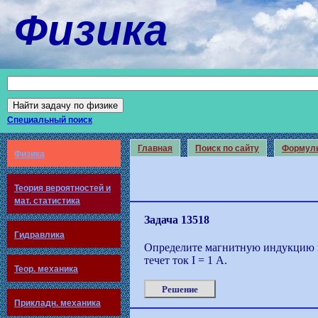
Физика
Специальный поиск
Главная
Поиск по сайту
Формул
Физика
Теория вероятностей и
мат. статистика
Задача 13518
Гидравлика
Определите магнитную индукцию в 
течет ток I = 1 А.
Теор. механика
Решение
Прикладн. механика