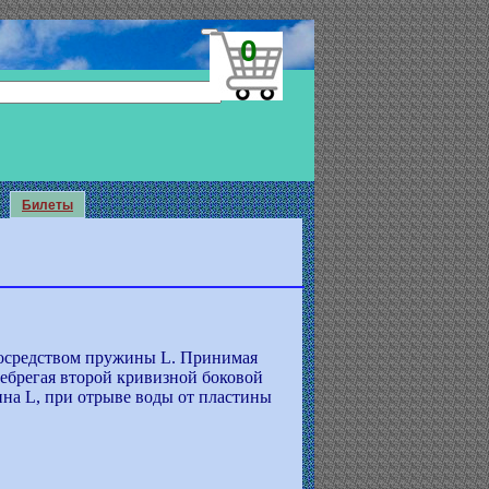
0
Билеты
у посредством пружины L. Принимая
енебрегая второй кривизной боковой
ина L, при отрыве воды от пластины