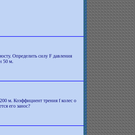
мосту. Определить силу F давления
н 50 м.
200 м. Коэффициент трения f колес о
тся его занос?