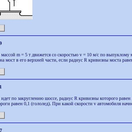
9
массой m = 5 т движется со скоростью v = 10 м/с по выпуклому 
на мост в его верхней части, если радиус R кривизны моста раве
1
идет по закруглению шоссе, радиус R кривизны которого равен 
роги равен 0,1 (гололед). При какой скорости v автомобиля начне
7