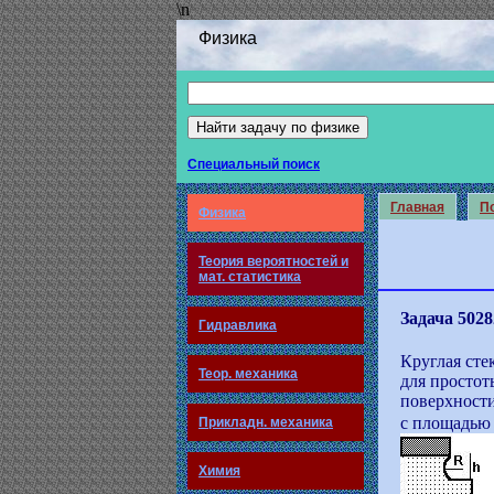
\n
Физика
Специальный поиск
Главная
По
Физика
Теория вероятностей и
мат. статистика
Задача 5028
Гидравлика
Круглая сте
Теор. механика
для простот
поверхности
с площадью 
Прикладн. механика
Химия