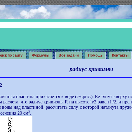
иск по сайту
Формулы
Все задачи
Помощь
Контакты
радиус кривизны
2
клянная пластина прикасается к воде (см.рис.). Ее тянут кверх
ы расчета, что радиус кривизны R на высоте h/2 равен h/2, и пр
 воды над пластиной, рассчитать силу, с которой натянута пруж
2
сечения 20 см
.