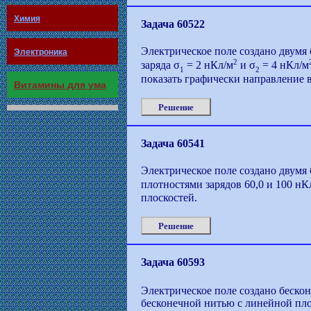
Химия
Задача 60522
Электрическое поле создано двум
Электроника
2
заряда σ
= 2 нКл/м
и σ
= 4 нКл/м
1
2
показать графически направление 
Витамины для ума
Решение
Задача 60541
Электрическое поле создано двум
плотностями зарядов 60,0 и 100 нК
плоскостей.
Решение
Задача 60593
Электрическое поле создано беско
бесконечной нитью с линейной пло