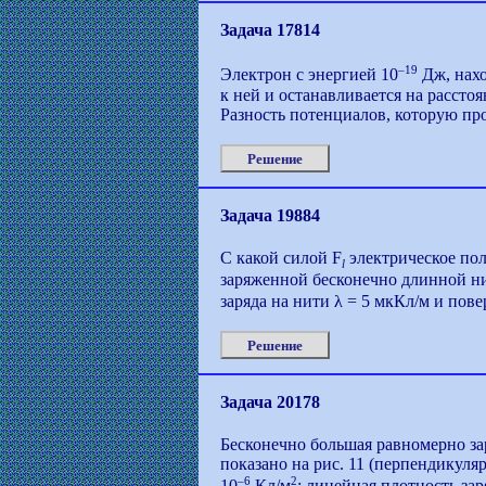
Задача 17814
–19
Электрон с энергией 10
Дж, нахо
к ней и останавливается на рассто
Разность потенциалов, которую пр
Решение
Задача 19884
С какой силой F
электрическое пол
l
заряженной бесконечно длинной ни
заряда на нити λ = 5 мкКл/м и пов
Решение
Задача 20178
Бесконечно большая равномерно за
показано на рис. 11 (перпендикуляр
–6
2