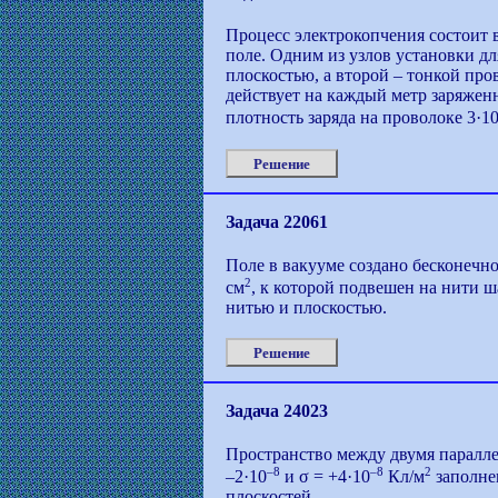
Процесс электрокопчения состоит 
поле. Одним из узлов установки дл
плоскостью, а второй – тонкой про
действует на каждый метр заряженн
плотность заряда на проволоке 3·1
Решение
Задача 22061
Поле в вакууме создано бесконечн
2
см
, к которой подвешен на нити ш
нитью и плоскостью.
Решение
Задача 24023
Пространство между двумя паралл
–8
–8
2
–2·10
и σ = +4·10
Кл/м
заполнен
плоскостей.