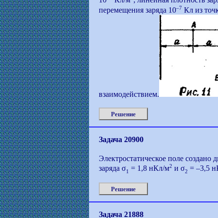
10
Кл/м
; линейная плотность зар
–7
перемещения заряда 10
Кл из точк
взаимодействием.
Решение
Задача 20900
Электростатическое поле создано 
2
заряда σ
= 1,8 нКл/м
и σ
= –3,5 н
1
2
Решение
Задача 21888