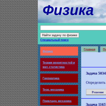
Физика
Специальный поиск
Главная
По
Физика
Теория вероятностей и
мат. статистика
Задача 5034
Гидравлика
Определить 
Теор. механика
Решение
Прикладн. механика
Задача 1165