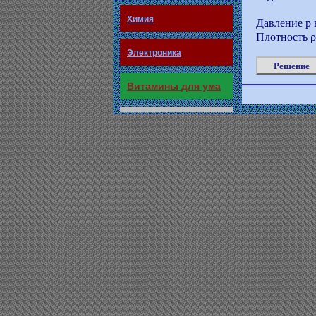
Химия
Давление р 
Плотность ρ
Электроника
Решение
Витамины для ума