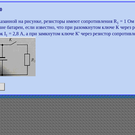
0
казанной на рисунке, резисторы имеют сопротивления R
= 1 Ом
1
ие батареи, если известно, что при разомкнутом ключе К через 
к I
= 2,8 А, а при замкнутом ключе К' через резистор сопротив
1