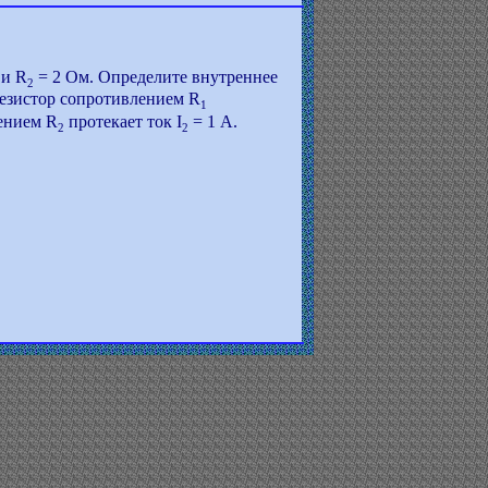
 и R
= 2 Ом. Определите внутреннее
2
резистор сопротивлением R
1
лением R
протекает ток I
= 1 А.
2
2