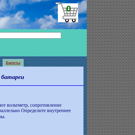
0
Билеты
 батареи
ают вольтметр, сопротивление
араллельно Определите внутреннее
вы.