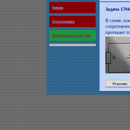
Химия
Задача 1794
В схеме, по
Электроника
сопротивлен
протекает то
Витамины для ума
Решение