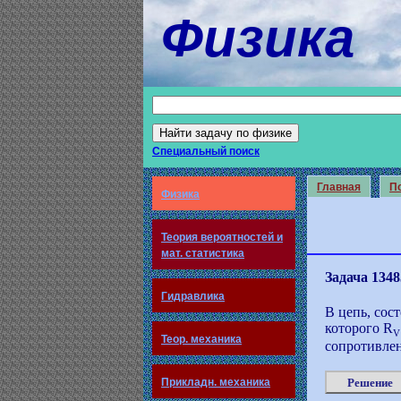
Физика
Специальный поиск
Главная
По
Физика
Теория вероятностей и
мат. статистика
Задача 1348
Гидравлика
В цепь, сос
которого R
V
Теор. механика
сопротивлен
Прикладн. механика
Решение