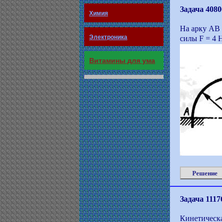
Задача 4080
Химия
На арку АВ 
Электроника
силы F = 4 Н
Витамины для ума
Решение
Задача 1117
Кинетическа