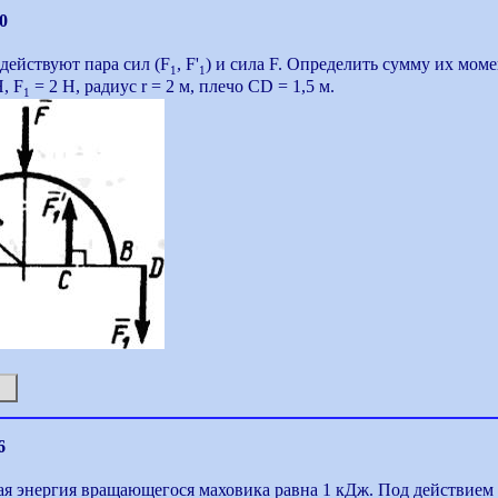
0
действуют пара сил (F
, F'
) и сила F. Определить сумму их мом
1
1
, F
= 2 Н, радиус r = 2 м, плечо CD = 1,5 м.
1
6
я энергия вращающегося маховика равна 1 кДж. Под действием