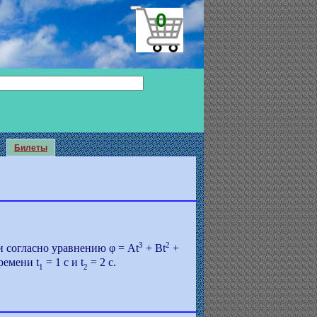
0
Билеты
3
2
си согласно уравнению φ = Аt
+ Bt
+
ремени t
= 1 с и t
= 2 с.
1
2