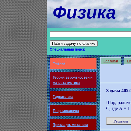
Физика
Специальный поиск
Главная
По
Физика
Теория вероятностей и
мат. статистика
Задача 4052
Гидравлика
Шар, радиус
С, где А = 1
Теор. механика
Решение
Прикладн. механика