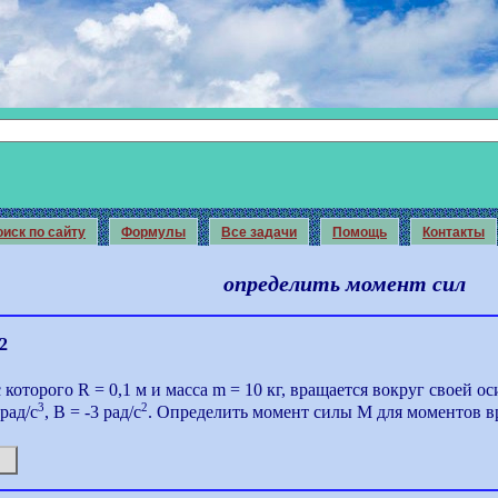
иск по сайту
Формулы
Все задачи
Помощь
Контакты
определить момент сил
2
 которого R = 0,1 м и масса m = 10 кг, вращается вокруг своей о
3
2
 рад/с
, В = -3 рад/с
. Определить момент силы М для моментов в