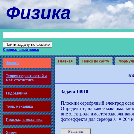
Физика
Специальный поиск
Главная
Поиск по сайту
Формул
Физика
н
Теория вероятностей и
мат. статистика
Задача 14018
Гидравлика
Плоский серебряный электрод осве
Теор. механика
Определите, на какое максимальное
вне электрода имеется задерживаю
фотоэффекта для серебра λ
= 264 н
Прикладн. механика
0
Решение
Химия