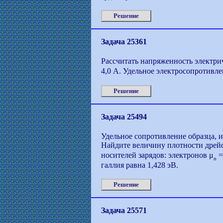
Решение
Задача 25361
Рассчитать напряженность электрич
4,0 А. Удельное электросопротивле
Решение
Задача 25494
Удельное сопротивление образца, и
Найдите величину плотности дрейф
носителей зарядов: электронов μ
=
n
галлия равна 1,428 эВ.
Решение
Задача 25571