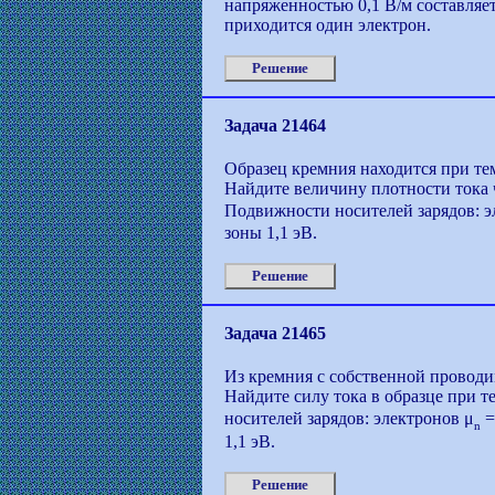
напряженностью 0,1 В/м составляет
приходится один электрон.
Решение
Задача 21464
Образец кремния находится при те
Найдите величину плотности тока 
Подвижности носителей зарядов: э
зоны 1,1 эВ.
Решение
Задача 21465
Из кремния с собственной проводи
Найдите силу тока в образце при 
носителей зарядов: электронов μ
=
n
1,1 эВ.
Решение