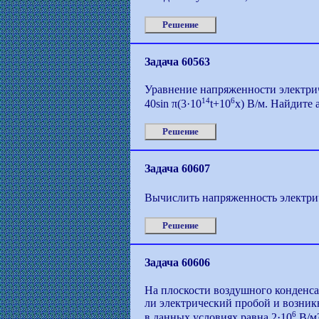
Решение
Задача 60563
Уравнение напряженности электри
14
6
40sin π(3·10
t+10
x) B/м. Найдите 
Решение
Задача 60607
Вычислить напряженность электрич
Решение
Задача 60606
На плоскости воздушного конденса
ли электрический пробой и возник
6
в данных условиях равна 2·10
В/м