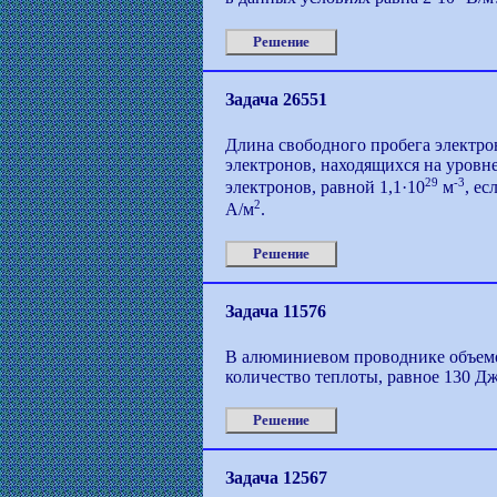
Решение
Задача 26551
Длина свободного пробега электрон
электронов, находящихся на уровн
29
-3
электронов, равной 1,1·10
м
, е
2
А/м
.
Решение
Задача 11576
В алюминиевом проводнике объем
количество теплоты, равное 130 Д
Решение
Задача 12567