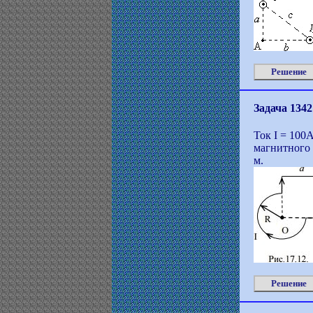
Решение
Задача 1342
Ток I = 100
магнитного 
м.
Решение