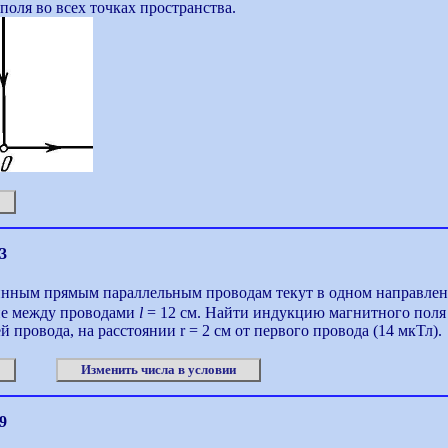
поля во всех точках пространства.
3
инным прямым параллельным проводам текут в одном направлен
ие между проводами
l
= 12 см. Найти индукцию магнитного поля 
 провода, на расстоянии r = 2 см от первого провода (14 мкТл).
Изменить числа в условии
9