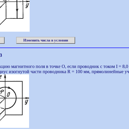
Изменить числа в условии
3
цию магнитного поля в точке О, если проводник с током I = 8,0
диус изогнутой части проводника R = 100 мм, прямолинейные у