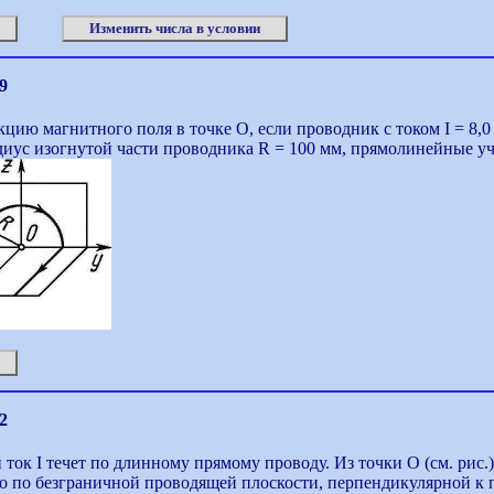
Изменить числа в условии
9
цию магнитного поля в точке О, если проводник с током I = 8,0
диус изогнутой части проводника R = 100 мм, прямолинейные у
2
ток I течет по длинному прямому проводу. Из точки О (см. рис.)
о по безграничной проводящей плоскости, перпендикулярной к