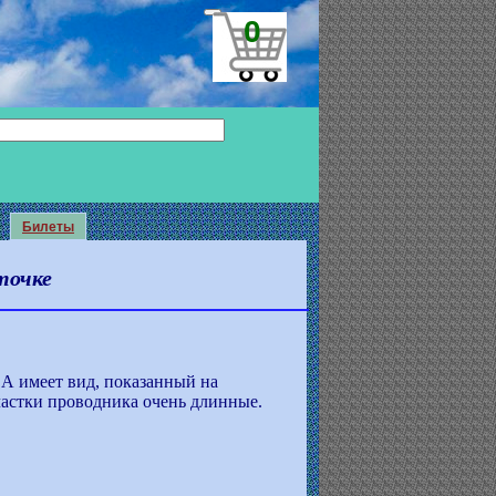
0
Билеты
точке
 А имеет вид, показанный на
частки проводника очень длинные.