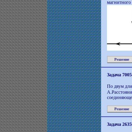
магнитного 
Решение
Задача 7005
По двум дл
A.Расстоян
соединяющей
Решение
Задача 2635