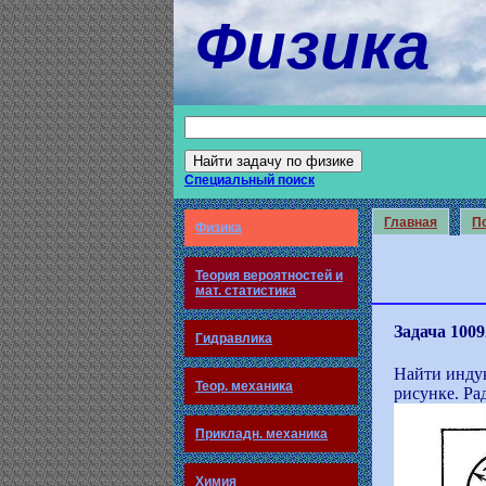
Физика
Специальный поиск
Главная
По
Физика
Теория вероятностей и
мат. статистика
Задача 1009
Гидравлика
Найти индук
Теор. механика
рисунке. Ра
Прикладн. механика
Химия