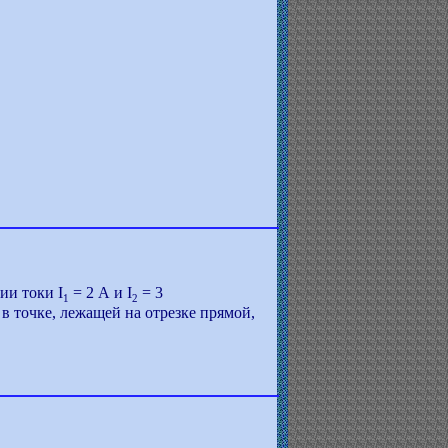
ии токи I
= 2 А и I
= 3
1
2
в точке, лежащей на отрезке прямой,