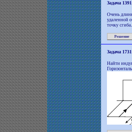
Задача 1391
Очень длинн
удаленной о
точку сгиба.
Решение
Задача 1731
Найти индук
Горизонталь