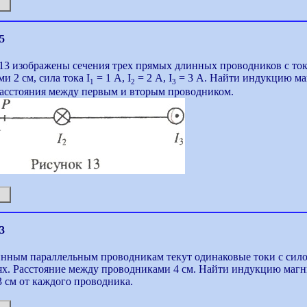
5
13 изображены сечения трех прямых длинных проводников с то
и 2 см, сила тока I
= 1 А, I
= 2 А, I
= 3 А. Найти индукцию маг
1
2
3
расстояния между первым и вторым проводником.
3
инным параллельным проводникам текут одинаковые токи с сил
х. Расстояние между проводниками 4 см. Найти индукцию магни
3 см от каждого проводника.