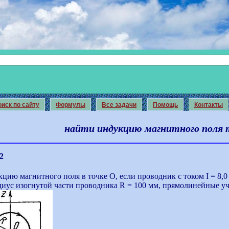
иск по сайту
Формулы
Все задачи
Помощь
Контакты
найти индукцию магнитного поля 
2
цию магнитного поля в точке О, если проводник с током I = 8,0
диус изогнутой части проводника R = 100 мм, прямолинейные у