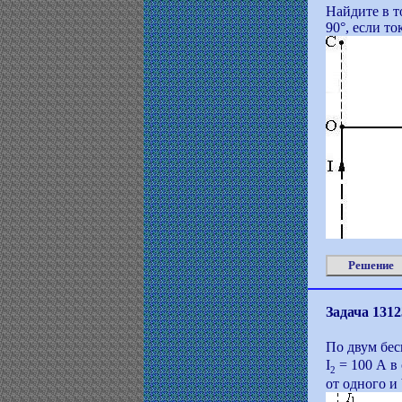
Найдите в т
90°, если то
Решение
Задача 1312
По двум бес
I
= 100 А в
2
от одного и 