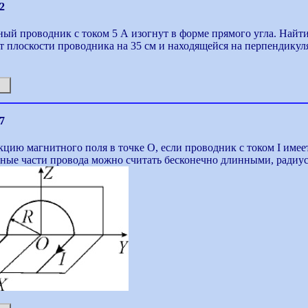
2
ый проводник с током 5 А изогнут в форме прямого угла. Найт
т плоскости проводника на 35 см и находящейся на перпендикуля
7
цию магнитного поля в точке О, если проводник с током І имее
ные части провода можно считать бесконечно длинными, радиус