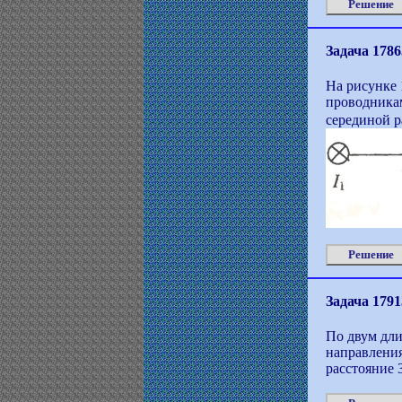
Решение
Задача 1786
На рисунке 
проводникам
серединой 
Решение
Задача 1791
По двум дл
направления
расстояние 