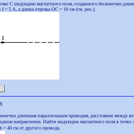
очке С индукцию магнитного поля, созданного бесконечно дли
к I = 5 А, а длина отрезка ОС = 10 см (см. рис.).
3
конечно длинным параллельным проводам, расстояние между кото
 одном направлении. Найти индукцию магнитного поля в точке А,
b = 40 см от другого провода.