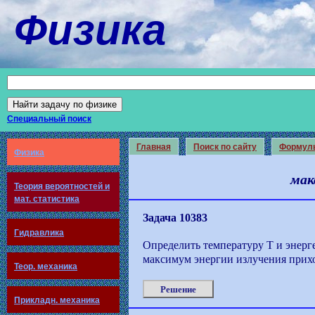
Физика
Специальный поиск
Главная
Поиск по сайту
Формул
Физика
мак
Теория вероятностей и
мат. статистика
Задача 10383
Гидравлика
Определить температуру T и энерг
максимум энергии излучения прихо
Теор. механика
Решение
Прикладн. механика