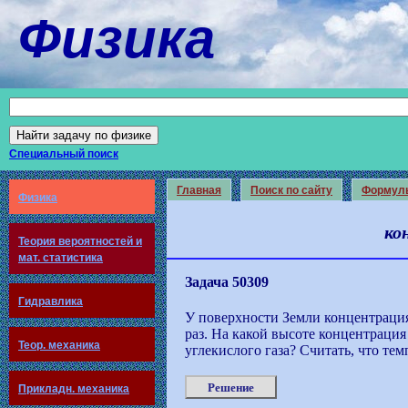
Физика
Специальный поиск
Главная
Поиск по сайту
Формул
Физика
ко
Теория вероятностей и
мат. статистика
Задача 50309
Гидравлика
У поверхности Земли концентрация
раз. На какой высоте концентрация
Теор. механика
углекислого газа? Считать, что тем
Решение
Прикладн. механика