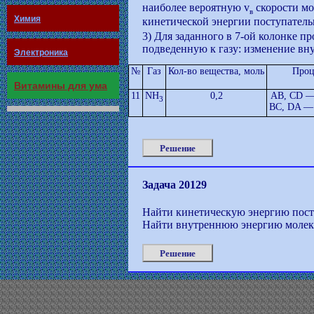
наиболее вероятную v
скорости мо
в
Химия
кинетической энергии поступател
3) Для заданного в 7-ой колонке п
подведенную к газу: изменение вну
Электроника
№
Газ
Кол-во вещества, моль
Проц
Витамины для ума
11
NH
0,2
AB, CD —
3
BC, DA —
Решение
Задача 20129
Найти кинетическую энергию посту
Найти внутреннюю энергию молеку
Решение