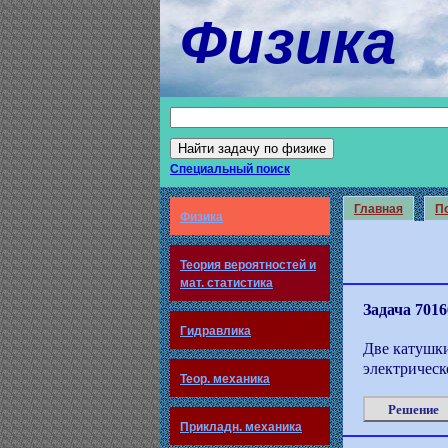
Физика
Специальный поиск
Главная
По
Физика
Теория вероятностей и
мат. статистика
Задача 7016
Гидравлика
Две катушк
электрическ
Теор. механика
Решение
Прикладн. механика