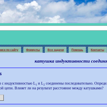
иск по сайту
Формулы
Все задачи
Помощь
Контакты
катушка индуктивности соедин
6
и с индуктивностью L
и L
соединены последовательно. Опреде
1
2
ой цепи. Влияет ли на результат расстояние между катушками?