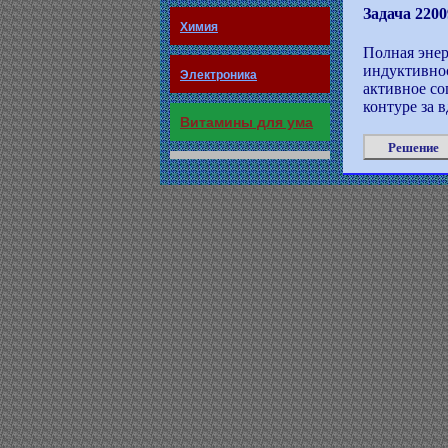
Задача 2200
Химия
Полная энер
индуктивнос
Электроника
активное со
контуре за 
Витамины для ума
Решение