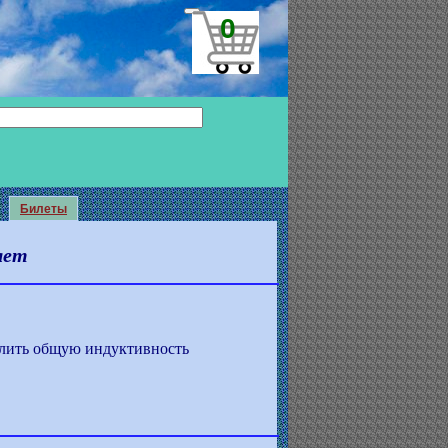
0
Билеты
яет
лить общую индуктивность