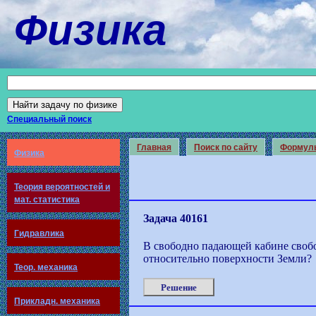
Физика
Специальный поиск
Главная
Поиск по сайту
Формул
Физика
Теория вероятностей и
мат. статистика
Задача 40161
Гидравлика
В свободно падающей кабине свобо
относительно поверхности Земли?
Теор. механика
Решение
Прикладн. механика