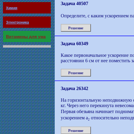
Задача 40507
Химия
Определите, с каким ускорением па
Электроника
Решение
Витамины для ума
Задача 60349
Какое первоначальное ускорение по
расстоянии 6 см от нее поместить 
Решение
Задача 26342
На горизонтальную неподвижную о
кг. Через него перекинута невесома
Первая обезьяна начинает поднимат
ускорением a
относительно неподв
2
Решение