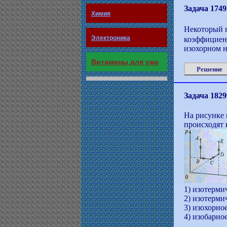
Задача 1749
Химия
Некоторый г
Электроника
коэффициент
изохорном н
Витамины для ума
Решение
Задача 1829
На рисунке 
происходят 
1) изотерми
2) изотерми
3) изохорно
4) изобарно