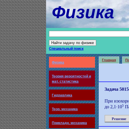
Физика
Специальный поиск
Главная
По
Физика
Теория вероятностей и
мат. статистика
Задача 5015
Гидравлика
При изохорн
5
до 2,1·10
Па
Теор. механика
Решение
Прикладн. механика