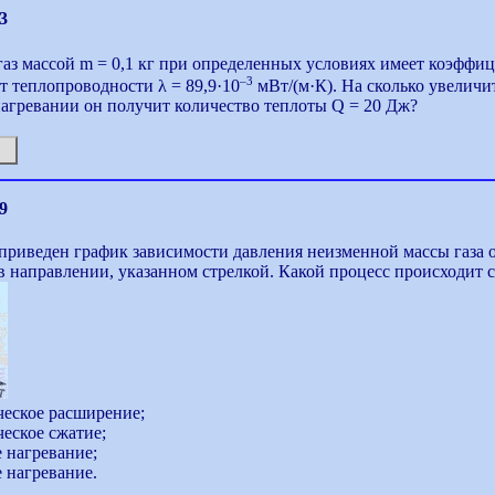
3
аз массой m = 0,1 кг при определенных условиях имеет коэффици
–3
 теплопроводности λ = 89,9·10
мВт/(м·К). На сколько увеличит
агревании он получит количество теплоты Q = 20 Дж?
9
приведен график зависимости давления неизменной массы газа 
в направлении, указанном стрелкой. Какой процесс происходит с
ческое расширение;
ческое сжатие;
е нагревание;
е нагревание.