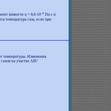
–6
ент вязкости η = 8,6·10
Па·с и
ся температура газа, если при
от температуры. Изменения
 газом на участке AB?